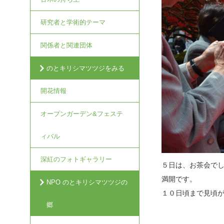
研究者と学術的テーマ
関係者と関連団体
のとキリシマツツジをみる
開花情報
オープンガーデン&フェステ
ィバル
深紅のフォトギャラリー
５日は、お茶会で
満開です
NPO のとキリシマツツジの
１０日頃まで見頃
郷