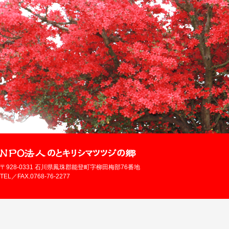
〒928-0331 石川県鳳珠郡能登町字柳田梅部76番地
TEL／FAX.0768-76-2277