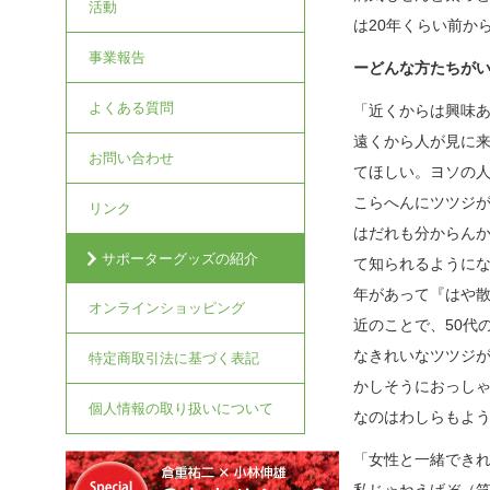
活動
は20年くらい前か
事業報告
ーどんな方たちが
よくある質問
「近くからは興味
遠くから人が見に
お問い合わせ
てほしい。ヨソの
こらへんにツツジ
リンク
はだれも分からん
サポーターグッズの紹介
て知られるように
年があって『はや
オンラインショッピング
近のことで、50代
なきれいなツツジ
特定商取引法に基づく表記
かしそうにおっし
個人情報の取り扱いについて
なのはわしらもよ
「女性と一緒でき
私じゃねえげぞ（