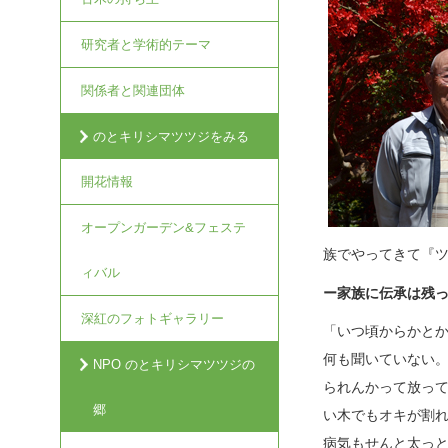
研究者と学術的テーマ
関係者と関連団体
のとキリシマツツジをみる
開花情報
オープンガーデン&フェステ
族でやってきて『
ィバル
ー家族に伝承は残
深紅のフォトギャラリー
「いつ頃からかと
何も聞いていない
NPO のとキリシマツツジの
られんかって放っ
郷
い木でもオキが割
病気もせんと太っ