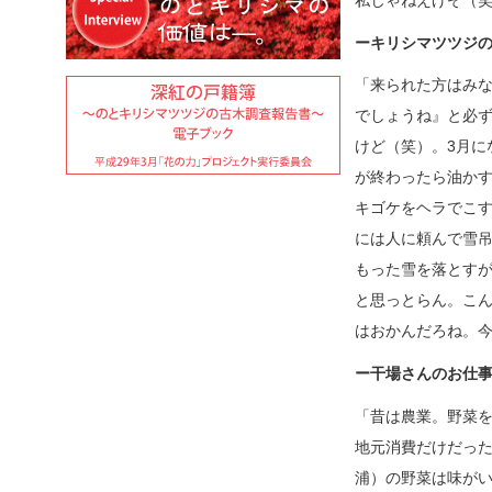
ーキリシマツツジ
「来られた方はみ
でしょうね』と必
けど（笑）。3月に
が終わったら油か
キゴケをヘラでこす
には人に頼んで雪
もった雪を落とす
と思っとらん。こ
はおかんだろね。
ー干場さんのお仕
「昔は農業。野菜
地元消費だけだっ
浦）の野菜は味が