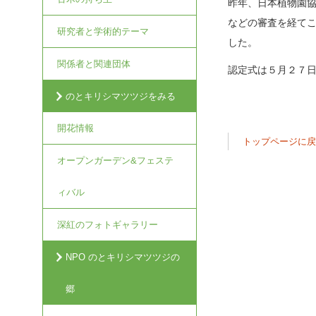
昨年、日本植物園
などの審査を経て
研究者と学術的テーマ
した。
関係者と関連団体
認定式は５月２７
のとキリシマツツジをみる
開花情報
トップページに
オープンガーデン&フェステ
ィバル
深紅のフォトギャラリー
NPO のとキリシマツツジの
郷