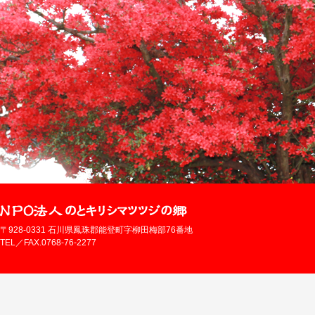
〒928-0331 石川県鳳珠郡能登町字柳田梅部76番地
TEL／FAX.0768-76-2277