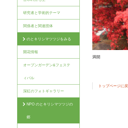
研究者と学術的テーマ
関係者と関連団体
のとキリシマツツジをみる
開花情報
満開
オープンガーデン&フェステ
ィバル
トップページに
深紅のフォトギャラリー
NPO のとキリシマツツジの
郷