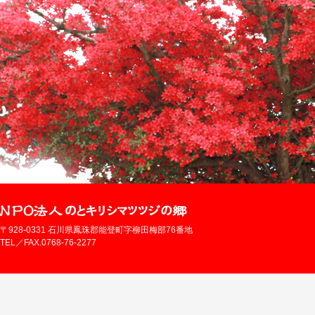
〒928-0331 石川県鳳珠郡能登町字柳田梅部76番地
TEL／FAX.0768-76-2277