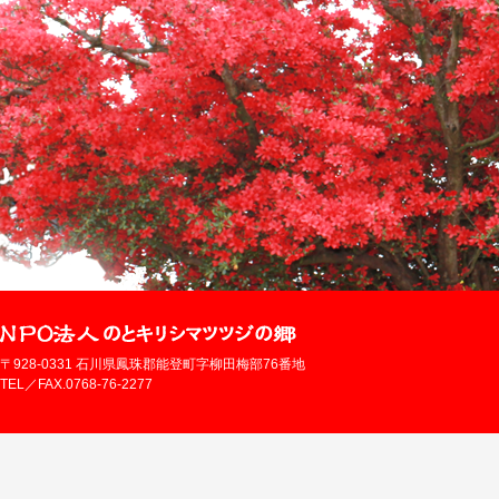
〒928-0331 石川県鳳珠郡能登町字柳田梅部76番地
TEL／FAX.0768-76-2277