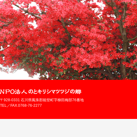
〒928-0331 石川県鳳珠郡能登町字柳田梅部76番地
TEL／FAX.0768-76-2277