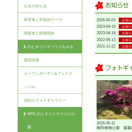
古木の持ち主
研究者と学術的テーマ
2026-05-03
お知ら
2023-04-18
お知ら
2023-04-18
関係者と関連団体
お知ら
2022-05-13
お知ら
2021-11-22
のとキリシマツツジをみる
お知ら
開花情報
オープンガーデン&フェステ
ィバル
深紅のフォトギャラリー
NPO のとキリシマツツジの
2026-05-11
郷
柳田植物公園 紫霧